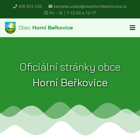
416 813 230
kancelar.uradu@obechorniberkovice.cz
Po - St | 7-12:30 a 13-17
Oficiální stránky obce
Horní Beřkovice