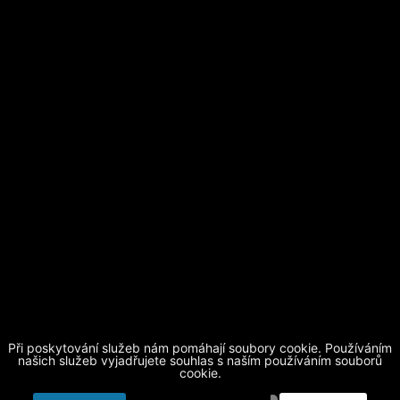
Při poskytování služeb nám pomáhají soubory cookie. Používáním
Základní škola Horní Beřkovice, okres Litoměřice
| telefon
našich služeb vyjadřujete souhlas s naším používáním souborů
cookie.
416 873 512
| mobil
604 884 510
|
skola@obechorniberkovice.cz
|
login