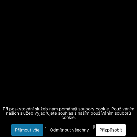
Při poskytování služeb nám pomáhají soubory cookie. Používáním
Základní škola Horní Beřkovice, okres Litoměřice
| telefon
našich služeb vyjadřujete souhlas s naším používáním souborů
cookie.
416 873 512
| mobil
604 884 510
|
skola@obechorniberkovice.cz
|
login
Přijmout vše
Odmítnout všechny
Přizpůsobit