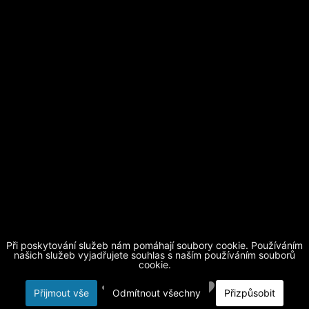
Při poskytování služeb nám pomáhají soubory cookie. Používáním
Základní škola Horní Beřkovice, okres Litoměřice
| telefon
našich služeb vyjadřujete souhlas s naším používáním souborů
cookie.
416 873 512
| mobil
604 884 510
|
skola@obechorniberkovice.cz
|
login
Přijmout vše
Odmítnout všechny
Přizpůsobit