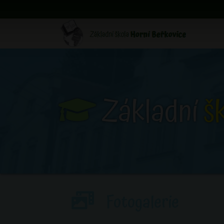
Základní
š
Fotogalerie