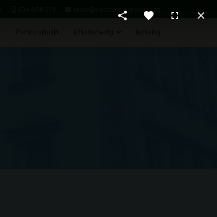
2
604 884 510
skola@obechorniberkovice.cz
Přehled aktualit
Užitečné weby
Kontakty