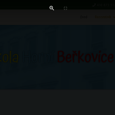
416 873 51
Úvod
Rozcestník
kola
Horní
Beřkovice