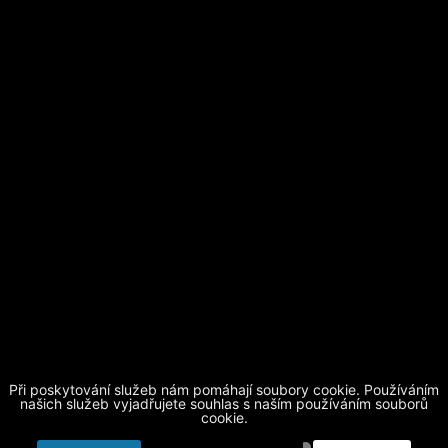
Při poskytování služeb nám pomáhají soubory cookie. Používáním
Základní škola Horní Beřkovice, okres Litoměřice
| telefon
našich služeb vyjadřujete souhlas s naším používáním souborů
cookie.
416 873 512
| mobil
604 884 510
|
skola@obechorniberkovice.cz
|
login