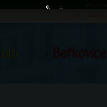
416 873 51
Úvod
Rozcestník
kola
Horní
Beřkovice