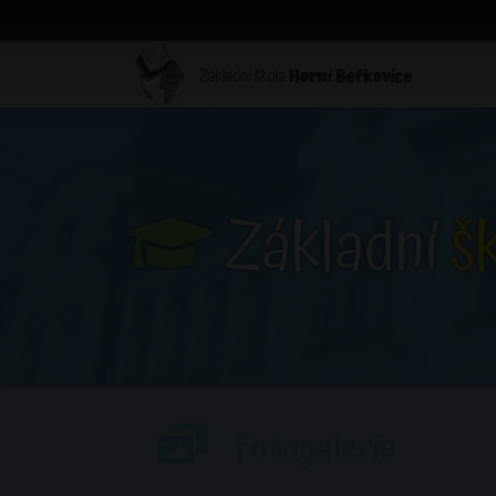
Základní
š
Fotogalerie