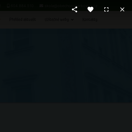
2
604 884 510
skola@obechorniberkovice.cz
Přehled aktualit
Užitečné weby
Kontakty