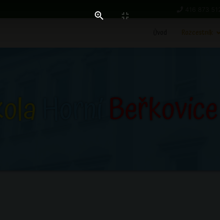
416 873 51
Úvod
Rozcestník
kola
Horní
Beřkovice