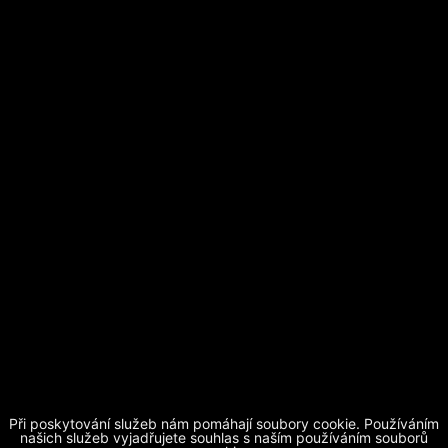
Při poskytování služeb nám pomáhají soubory cookie. Používáním
Základní škola Horní Beřkovice, okres Litoměřice
| telefon
našich služeb vyjadřujete souhlas s naším používáním souborů