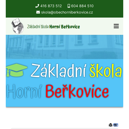
416 873 512
604 884 510
skola@obechorniberkovice.cz
Základní
škola
Horní
Beřkovice