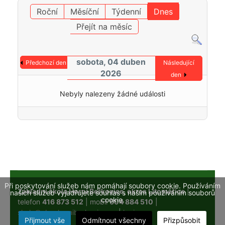
Roční
Měsíční
Týdenní
Dnes
Přejít na měsíc
sobota, 04 duben
Předchozí den
Následující
2026
den
Nebyly nalezeny žádné události
Při poskytování služeb nám pomáhají soubory cookie. Používáním
Základní škola Horní Beřkovice, okres Litoměřice
|
našich služeb vyjadřujete souhlas s naším používáním souborů
cookie.
telefon
416 873 512
| mobil
604 884 510
|
skola@obechorniberkovice.cz
|
login
Přijmout vše
Odmítnout všechny
Přizpůsobit