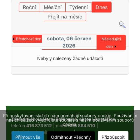
Roční
Měsíční
Týdenní
Dnes
Přejít na měsíc
sobota, 06 červen
Předchozí den
Následující
2026
den
Nebyly nalezeny žádné události
Při poskytování služeb nám pomáhají soubory cookie. Používáním
Základní škola Horní Beřkovice, okres Litoměřice
|
našich služeb vyjadřujete souhlas s naším používáním souborů
cookie.
telefon
416 873 512
| mobil
604 884 510
|
skola@obechorniberkovice.cz
|
login
Přijmout vše
Odmítnout všechny
Přizpůsobit