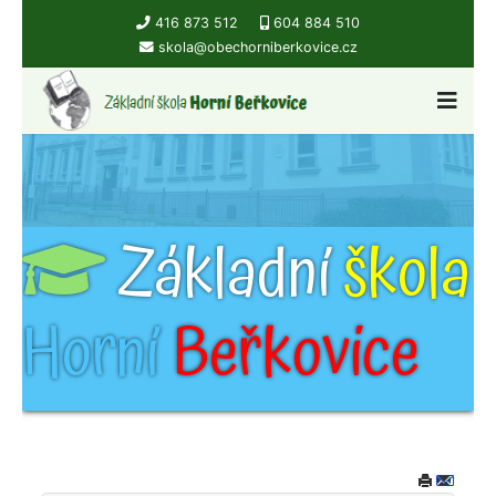
416 873 512
604 884 510
skola@obechorniberkovice.cz
Základní
škola
Horní
Beřkovice