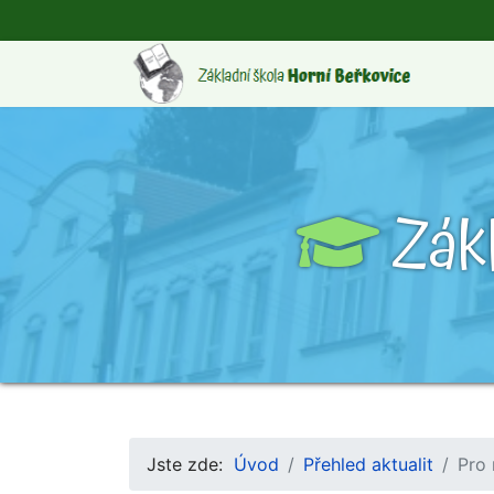
Zák
Jste zde:
Úvod
Přehled aktualit
Pro 