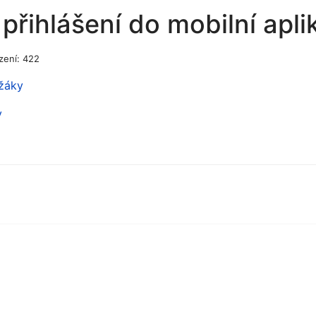
 přihlášení do mobilní apl
zení: 422
 žáky
y