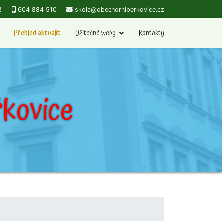
2
604 884 510
skola@obechorniberkovice.cz
Přehled aktualit
Užitečné weby
Kontakty
kovice