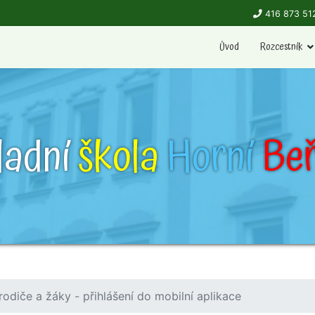
416 873 51
Úvod
Rozcestník
ladní
škola
Horní
Beř
rodiče a žáky - přihlášení do mobilní aplikace