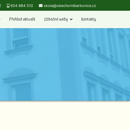
2
604 884 510
skola@obechorniberkovice.cz
Přehled aktualit
Užitečné weby
Kontakty