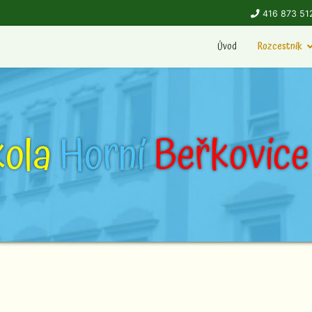
416 873 51
Úvod
Rozcestník
kola
Horní
Beřkovice