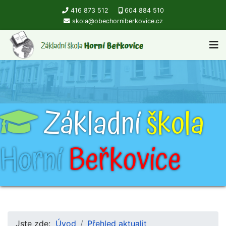
416 873 512
604 884 510
skola@obechorniberkovice.cz
Základní
škola
Horní
Beřkovice
Jste zde:
Úvod
Přehled aktualit