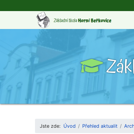
Zák
Jste zde:
Úvod
Přehled aktualit
Arch