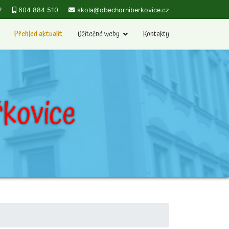
2
604 884 510
skola@obechorniberkovice.cz
Přehled aktualit
Užitečné weby
Kontakty
kovice