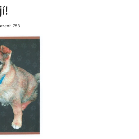
í!
azení: 753