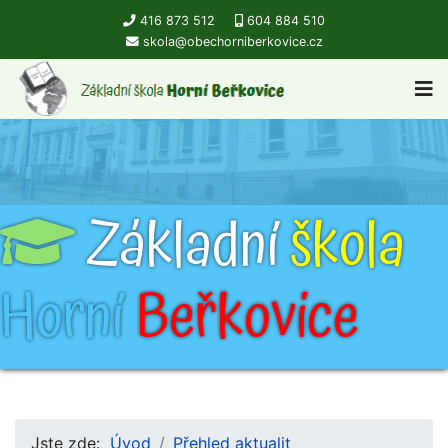
416 873 512
604 884 510
skola@obechorniberkovice.cz
Základní
škola
Horní
Beřkovice
Jste zde:
Úvod
Přehled aktualit