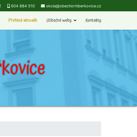
2
604 884 510
skola@obechorniberkovice.cz
Přehled aktualit
Užitečné weby
Kontakty
kovice