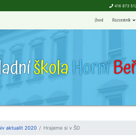
416 873 51
Úvod
Rozcestník
ladní
škola
Horní
Beř
iv aktualit 2020
Hrajeme si v ŠD