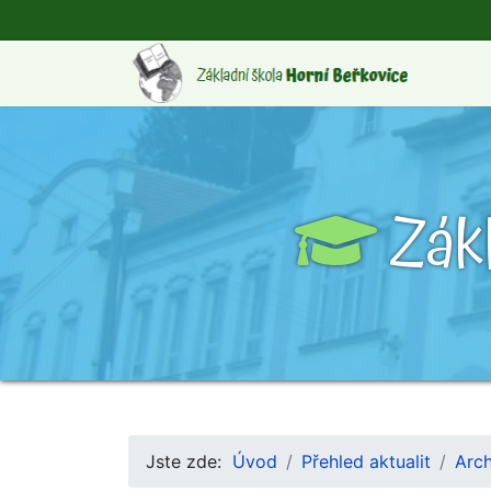
Zák
Jste zde:
Úvod
Přehled aktualit
Arch