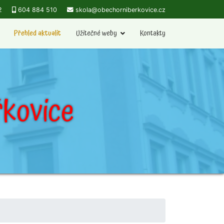
2
604 884 510
skola@obechorniberkovice.cz
Přehled aktualit
Užitečné weby
Kontakty
kovice