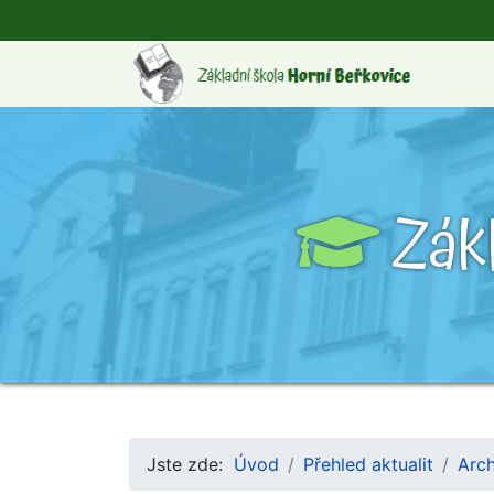
Zák
Jste zde:
Úvod
Přehled aktualit
Arch