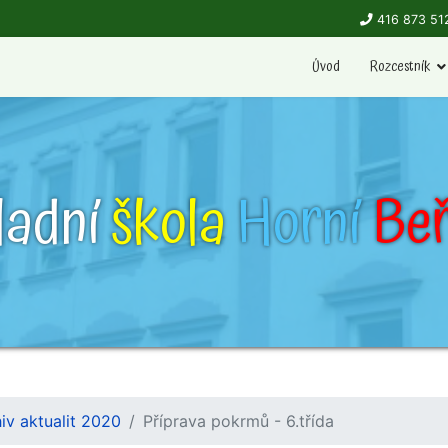
416 873 51
Úvod
Rozcestník
ladní
škola
Horní
Beř
iv aktualit 2020
Příprava pokrmů - 6.třída