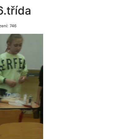
.třída
zení: 746