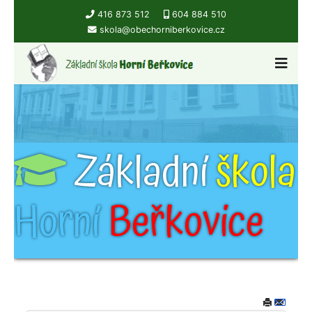
416 873 512
604 884 510
skola@obechorniberkovice.cz
Základní
škola
Horní
Beřkovice