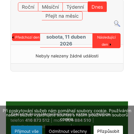
Roční
Měsíční
Týdenní
Dnes
Přejít na měsíc
sobota, 11 duben
Předchozí den
Následující
2026
den
Nebyly nalezeny žádné události
Při poskytování služeb nám pomáhají soubory cookie. Používáním
Základní škola Horní Beřkovice, okres Litoměřice
|
našich služeb vyjadřujete souhlas s naším používáním souborů
cookie.
telefon
416 873 512
| mobil
604 884 510
|
skola@obechorniberkovice.cz
|
login
Přijmout vše
Odmítnout všechny
Přizpůsobit