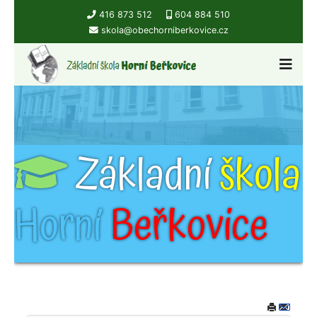
416 873 512
604 884 510
skola@obechorniberkovice.cz
Základní
škola
Horní
Beřkovice