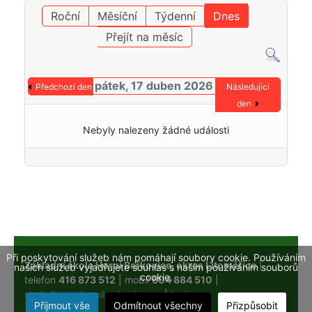
Roční
Měsíční
Týdenní
Dnes
Přejít na měsíc
pátek, 17 duben 2026
Předchozí den
Následující
den
Nebyly nalezeny žádné události
Při poskytování služeb nám pomáhají soubory cookie. Používáním
Základní škola Horní Beřkovice, okres Litoměřice
|
našich služeb vyjadřujete souhlas s naším používáním souborů
cookie.
telefon
416 873 512
| mobil
604 884 510
|
skola@obechorniberkovice.cz
|
login
Přijmout vše
Odmítnout všechny
Přizpůsobit