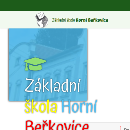
Základní
škola
Horní
Beřkovice