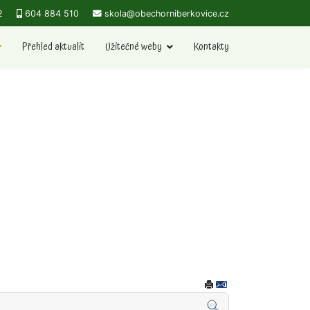
2
604 884 510
skola@obechorniberkovice.cz
Přehled aktualit
Užitečné weby
Kontakty