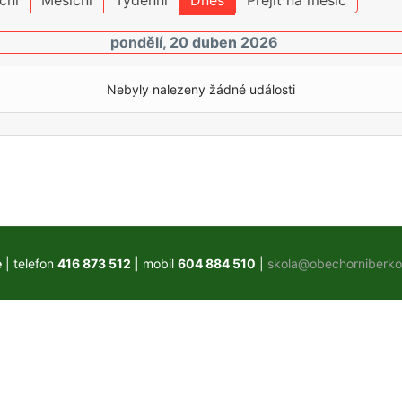
ční
Měsíční
Týdenní
Dnes
Přejít na měsíc
pondělí, 20 duben 2026
Nebyly nalezeny žádné události
e
| telefon
416 873 512
| mobil
604 884 510
|
skola@obechorniberko