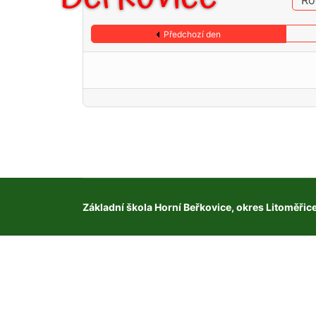
Ro
Předchozí den
Základní škola Horní Beřkovice, okres Litoměřic