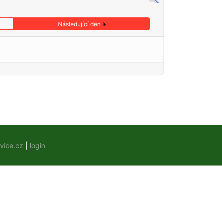
Následující den
vice.cz
|
login