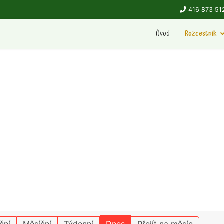
416 873 51
Úvod
Rozcestník