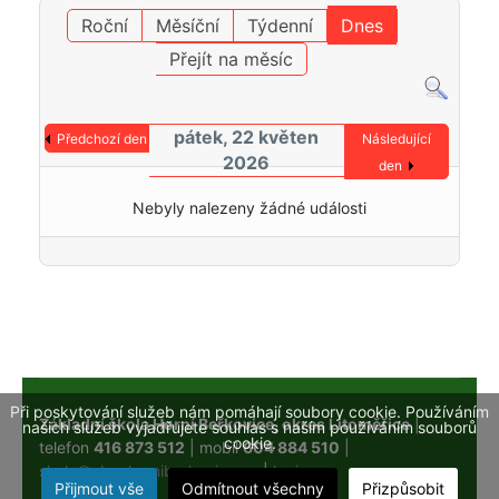
Roční
Měsíční
Týdenní
Dnes
Přejít na měsíc
pátek, 22 květen
Předchozí den
Následující
2026
den
Nebyly nalezeny žádné události
Při poskytování služeb nám pomáhají soubory cookie. Používáním
Základní škola Horní Beřkovice, okres Litoměřice
|
našich služeb vyjadřujete souhlas s naším používáním souborů
cookie.
telefon
416 873 512
| mobil
604 884 510
|
skola@obechorniberkovice.cz
|
login
Přijmout vše
Odmítnout všechny
Přizpůsobit