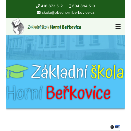
416 873 512
604 884 510
skola@obechorniberkovice.cz
Základní
škola
Horní
Beřkovice