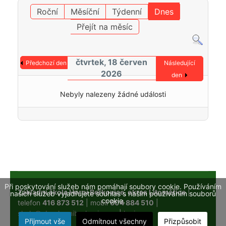
Roční
Měsíční
Týdenní
Dnes
Přejít na měsíc
čtvrtek, 18 červen
Předchozí den
Následující
2026
den
Nebyly nalezeny žádné události
Při poskytování služeb nám pomáhají soubory cookie. Používáním
Základní škola Horní Beřkovice, okres Litoměřice
|
našich služeb vyjadřujete souhlas s naším používáním souborů
cookie.
telefon
416 873 512
| mobil
604 884 510
|
skola@obechorniberkovice.cz
|
login
Přijmout vše
Odmítnout všechny
Přizpůsobit