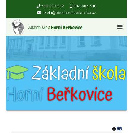
416 873 512
604 884 510
skola@obechorniberkovice.cz
Základní
škola
Horní
Beřkovice