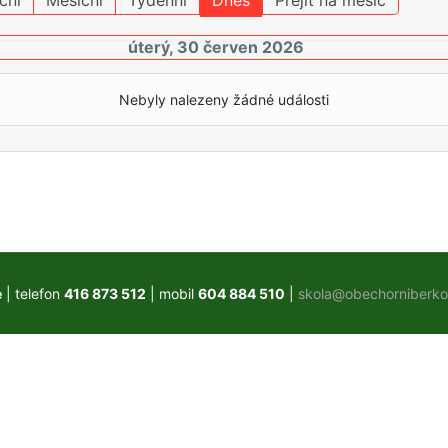
ční
Měsíční
Týdenní
Dnes
Přejít na měsíc
úterý, 30 červen 2026
Nebyly nalezeny žádné události
e
| telefon
416 873 512
| mobil
604 884 510
|
skola@obechorniberko