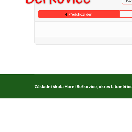
Ro
Předchozí den
Základní škola Horní Beřkovice, okres Litoměřic