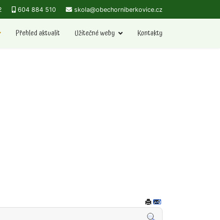
2
604 884 510
skola@obechorniberkovice.cz
Přehled aktualit
Užitečné weby
Kontakty