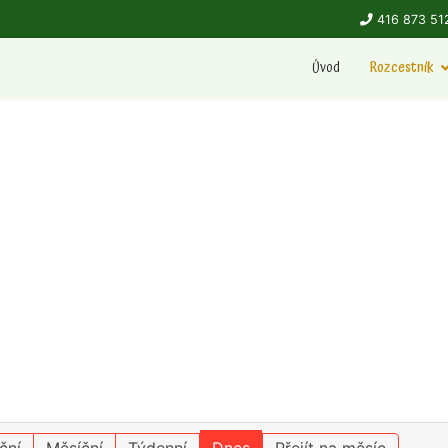
416 873 51
Úvod
Rozcestník