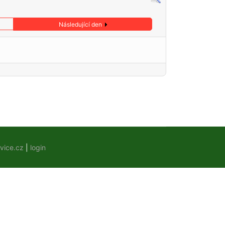
Následující den
vice.cz
|
login