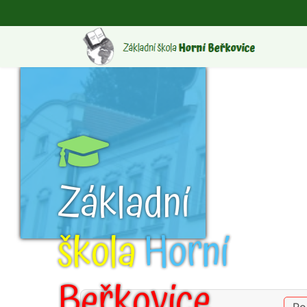
Základní
škola
Horní
Beřkovice