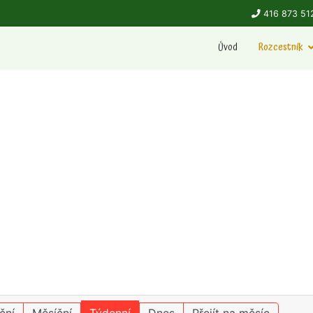
416 873 51
Úvod
Rozcestník