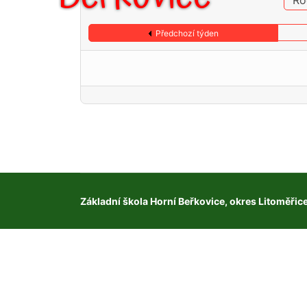
Ro
Předchozí týden
Základní škola Horní Beřkovice, okres Litoměřic