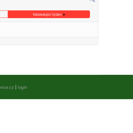
Následující týden
vice.cz
|
login