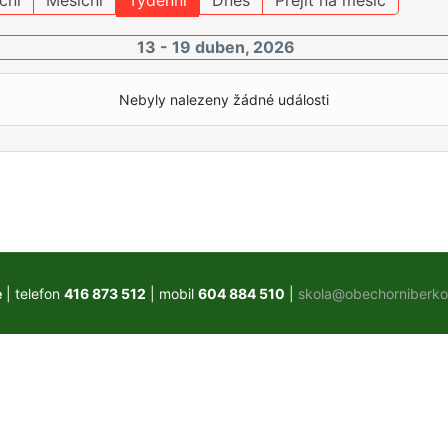
ční
Měsíční
Týdenní
Dnes
Přejít na měsíc
13 - 19 duben, 2026
Nebyly nalezeny žádné události
e
| telefon
416 873 512
| mobil
604 884 510
|
skola@obechorniberko