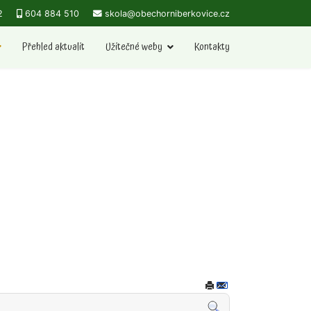
2
604 884 510
skola@obechorniberkovice.cz
Přehled aktualit
Užitečné weby
Kontakty