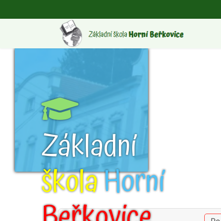
Základní
škola
Horní
Beřkovice