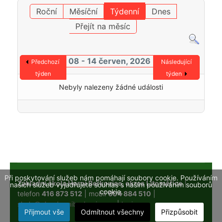
Roční
Měsíční
Týdenní
Dnes
Přejít na měsíc
08 - 14 červen, 2026
Předchozí
Následující
týden
týden
Nebyly nalezeny žádné události
Při poskytování služeb nám pomáhají soubory cookie. Používáním
Základní škola Horní Beřkovice, okres Litoměřice
|
našich služeb vyjadřujete souhlas s naším používáním souborů
cookie.
telefon
416 873 512
| mobil
604 884 510
|
skola@obechorniberkovice.cz
|
login
Přijmout vše
Odmítnout všechny
Přizpůsobit