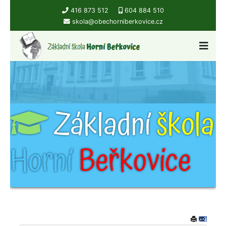
416 873 512
604 884 510
skola@obechorniberkovice.cz
Základní
škola
Horní
Beřkovice