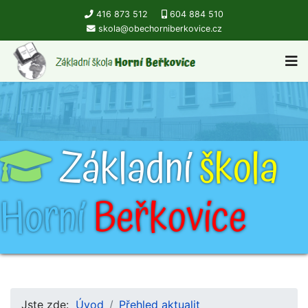
416 873 512
604 884 510
skola@obechorniberkovice.cz
Základní
škola
Horní
Beřkovice
Jste zde:
Úvod
Přehled aktualit