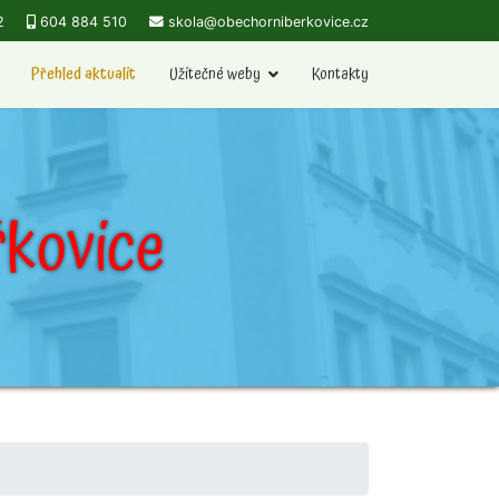
2
604 884 510
skola@obechorniberkovice.cz
Přehled aktualit
Užitečné weby
Kontakty
kovice