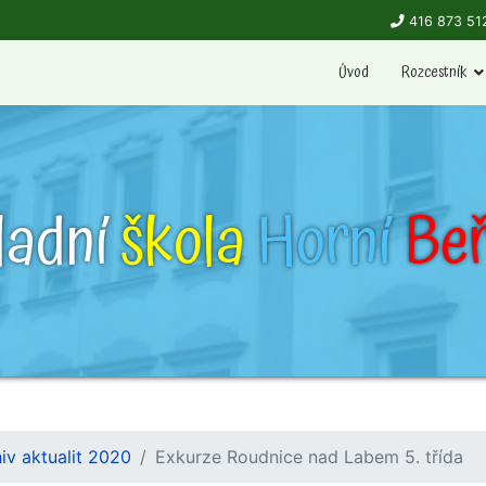
416 873 51
Úvod
Rozcestník
ladní
škola
Horní
Beř
iv aktualit 2020
Exkurze Roudnice nad Labem 5. třída