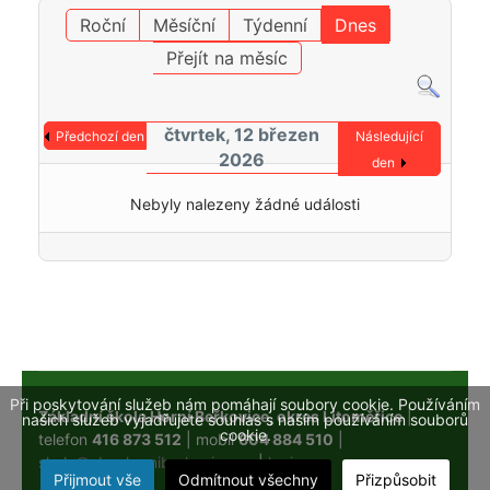
Roční
Měsíční
Týdenní
Dnes
Přejít na měsíc
čtvrtek, 12 březen
Předchozí den
Následující
2026
den
Nebyly nalezeny žádné události
Při poskytování služeb nám pomáhají soubory cookie. Používáním
Základní škola Horní Beřkovice, okres Litoměřice
|
našich služeb vyjadřujete souhlas s naším používáním souborů
cookie.
telefon
416 873 512
| mobil
604 884 510
|
skola@obechorniberkovice.cz
|
login
Přijmout vše
Odmítnout všechny
Přizpůsobit