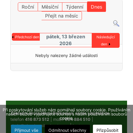
Roční
Měsíční
Týdenní
Dnes
Přejít na měsíc
pátek, 13 březen
Předchozí den
Následující
2026
den
Nebyly nalezeny žádné události
Při poskytování služeb nám pomáhají soubory cookie. Používáním
Základní škola Horní Beřkovice, okres Litoměřice
|
našich služeb vyjadřujete souhlas s naším používáním souborů
cookie.
telefon
416 873 512
| mobil
604 884 510
|
skola@obechorniberkovice.cz
|
login
Přijmout vše
Odmítnout všechny
Přizpůsobit