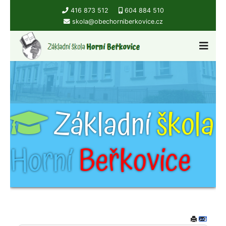
416 873 512
604 884 510
skola@obechorniberkovice.cz
Základní
škola
Horní
Beřkovice