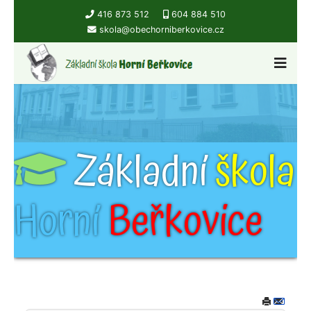
416 873 512
604 884 510
skola@obechorniberkovice.cz
Základní
škola
Horní
Beřkovice