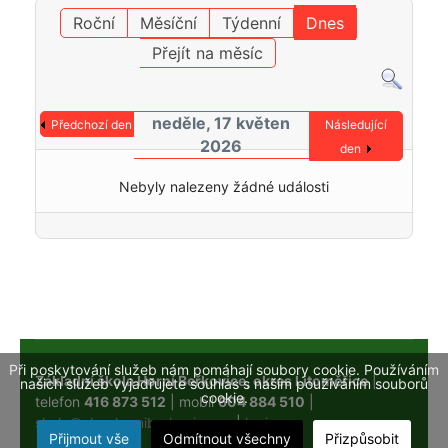
Roční
Měsíční
Týdenní
Dnes
Přejít na měsíc
neděle, 17 květen
Předchozí den
Následující
2026
den
Nebyly nalezeny žádné události
Při poskytování služeb nám pomáhají soubory cookie. Používáním
Základní škola Horní Beřkovice, okres Litoměřice
|
našich služeb vyjadřujete souhlas s naším používáním souborů
cookie.
telefon
416 873 512
| mobil
604 884 510
|
skola@obechorniberkovice.cz
|
login
Přijmout vše
Odmítnout všechny
Přizpůsobit