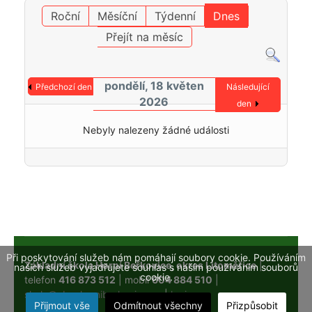
Roční
Měsíční
Týdenní
Dnes
Přejít na měsíc
pondělí, 18 květen
Předchozí den
Následující
2026
den
Nebyly nalezeny žádné události
Při poskytování služeb nám pomáhají soubory cookie. Používáním
Základní škola Horní Beřkovice, okres Litoměřice
|
našich služeb vyjadřujete souhlas s naším používáním souborů
cookie.
telefon
416 873 512
| mobil
604 884 510
|
skola@obechorniberkovice.cz
|
login
Přijmout vše
Odmítnout všechny
Přizpůsobit