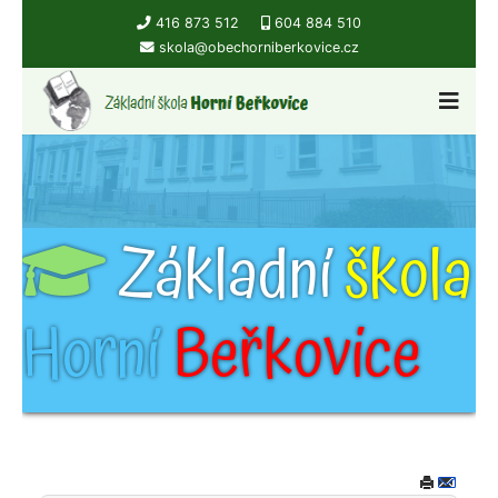
416 873 512
604 884 510
skola@obechorniberkovice.cz
Základní
škola
Horní
Beřkovice