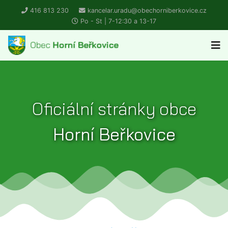
416 813 230
kancelar.uradu@obechorniberkovice.cz
Po - St | 7-12:30 a 13-17
Oficiální stránky obce
Horní Beřkovice