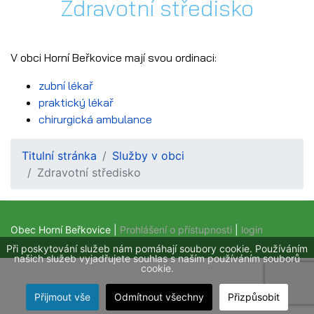
Zdravotní středisko
V obci Horní Beřkovice mají svou ordinaci:
zubní lékař
praktický lékař
chirurgická ambulance
Titulní stránka
Služby v obci
Zdravotní středisko
Obec Horní Beřkovice |
Prohlášení o přístupnosti
|
login
Při poskytování služeb nám pomáhají soubory cookie. Používáním
našich služeb vyjadřujete souhlas s naším používáním souborů
cookie.
Přijmout vše
Odmítnout všechny
Přizpůsobit