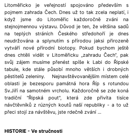
Litoměřicko je veřejností spojováno především s
pojmem zahrada Čech. Dnes už to tak zcela neplatí, i
když jsme do Litoměřic každoročně zváni na
stejnojmennou výstavu. Důvod je ten, že většina sadů
na teplých stráních Českého středohoří je dnes
neudržována a splynutím s přírodou jaksi přirozeně
vytváří nové přírodní biotopy. Pokud bychom ještě
dnes chtěli vidět v Litoměřicku „zahradu Čech“, pak
svůj zájem musíme přenést spíše k Labi do Řipské
tabule, kde stále působí mnoho větších i drobných
pěstitelů zeleniny. Nejnavštěvovanějším místem celé
oblasti je bezesporu památná hora Říp s rotundou
Sv.Jiří na samotném vrcholu. Každoročně se zde koná
tradiční "Řipská pout", která zde přivíta tisíce
návčtěvníků z rúzných koutů naší republiky - a to už
přeci stojí za návštěvu, jste rdečně zvání ...
HISTORIE - Ve stručnosti