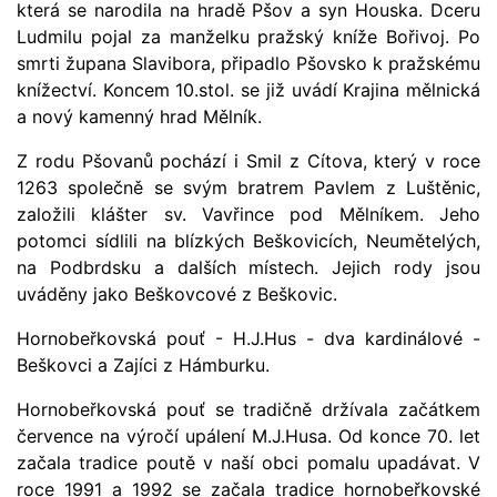
která se narodila na hradě Pšov a syn Houska. Dceru
Ludmilu pojal za manželku pražský kníže Bořivoj. Po
smrti župana Slavibora, připadlo Pšovsko k pražskému
knížectví. Koncem 10.stol. se již uvádí Krajina mělnická
a nový kamenný hrad Mělník.
Z rodu Pšovanů pochází i Smil z Cítova, který v roce
1263 společně se svým bratrem Pavlem z Luštěnic,
založili klášter sv. Vavřince pod Mělníkem. Jeho
potomci sídlili na blízkých Beškovicích, Neumětelých,
na Podbrdsku a dalších místech. Jejich rody jsou
uváděny jako Beškovcové z Beškovic.
Hornobeřkovská pouť - H.J.Hus - dva kardinálové -
Beškovci a Zajíci z Hámburku.
Hornobeřkovská pouť se tradičně držívala začátkem
července na výročí upálení M.J.Husa. Od konce 70. let
začala tradice poutě v naší obci pomalu upadávat. V
roce 1991 a 1992 se začala tradice hornobeřkovské