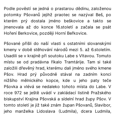
Podle pověstí se jedná o prastarou dědinu, založenou
potomky Pšovanů jejihž praotec se nazýval Beš, po
kterém prý dostala jméno beškovice a takto se
jmenovala až do konce 16.století a začala se psát
Hoření Berkovice, později Horní Beřkovice.
Pšované přišli do naší vlasti s ostatními slovanskými
kmeny v době stěhování národů mezi 5. až 6.stoletím.
Usadili se v krajině při soutoku Labe s Vltavou. Tomuto
místu se od pradávna říkalo Tramtárije. Tam si také
založili dřevěný hrad, kterému dali jméno svého kmene
Pšov. Hrad prý původně stával na zadním konci
nižšího mělnického kopce, kde u jeho paty teče
Pšovka a vlévá se nedaleko tohoto místa do Labe. V
roce 972 se ještě uvádí v zakládací listině Pražského
biskupství Krajina Pšovská a sídelní hrad župy Pšov. V
tomto století je již také znám župan Pšovanů, Slavibor,
jeho manželka Lidoslava (Ludmila), dcera Ludmila,