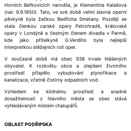
Horních Beřkovicích narodila, je Klementina Kalašová
(nar. 9.9.1850). Tato, ve své době velmi slavná operní
pěvkyně byla žačkou Bedřicha Smetany. Později se
stala členkou carské opery Petrohradě, královské
opery v Londýně a čestným členem divadla v Parmě,
kde jako přítelkyně G.Verdiho byla nejlepší
interpretkou stěžejních rolí oper.
V současné době má obec 938 trvale hlášených
obyvatel. K rozkvětu obce a zlepšení životního
prostředí přispělo vybudování plynofikace a
kanalizace, včetně čistírny odpadních vod.
Vzhledem ke klidnému prostředí a snadné
dosažitelnosti z hlavního města se obec stává
vyhledávaným místem chalupářů.
OBLAST PODŘIPSKA