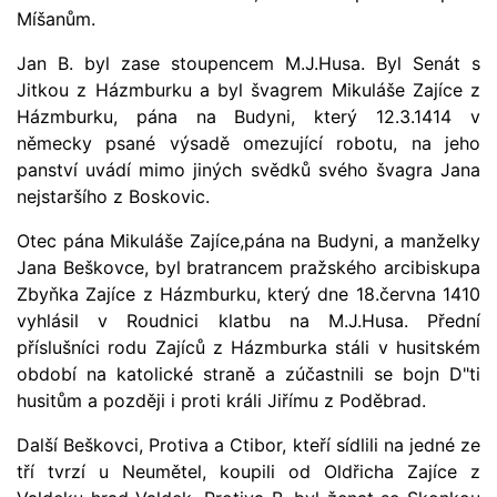
Míšanům.
Jan B. byl zase stoupencem M.J.Husa. Byl Senát s
Jitkou z Házmburku a byl švagrem Mikuláše Zajíce z
Házmburku, pána na Budyni, který 12.3.1414 v
německy psané výsadě omezující robotu, na jeho
panství uvádí mimo jiných svědků svého švagra Jana
nejstaršího z Boskovic.
Otec pána Mikuláše Zajíce,pána na Budyni, a manželky
Jana Beškovce, byl bratrancem pražského arcibiskupa
Zbyňka Zajíce z Házmburku, který dne 18.června 1410
vyhlásil v Roudnici klatbu na M.J.Husa. Přední
příslušníci rodu Zajíců z Házmburka stáli v husitském
období na katolické straně a zúčastnili se bojn D"ti
husitům a později i proti králi Jiřímu z Poděbrad.
Další Beškovci, Protiva a Ctibor, kteří sídlili na jedné ze
tří tvrzí u Neumětel, koupili od Oldřicha Zajíce z