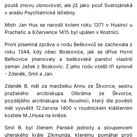
poutě znovu obnovovat, ale již jako pouť Svatojánská
v areálu Psychiatrické léčebny.
Mistr Jan Hus se narodil kolem roku 1371 v Husinci u
Prachatic a 6.července 1415 byl upálen v Kostnici.
První písemná zpráva o rodu Beškovců se zachovala z
roku 1344, kdy obec Boskovice, jak se dříve Horní
Beřkovice jmenovaly a beškovské panství vlastnil
zeman Ježek z Boskovic. Z jeho rodu vzešli tři synové
- Zdeněk, Smil a Jan.
Zdeněk B. měl za manželku Annu ze Škvorce, sestru
pražského arcibiskupa Olbráma ze Škvorce,
pozdějšího arcibiskupa na Roudnici, který dle pověsti
měl vysvětit 12.června 1400 v roudnickém klášterním
kostele M.J.Husa na kněze.
Smil B. byl členem Panské jednoty a stoupencem
uherského krále Zikmunda, kterému pomáhal proti