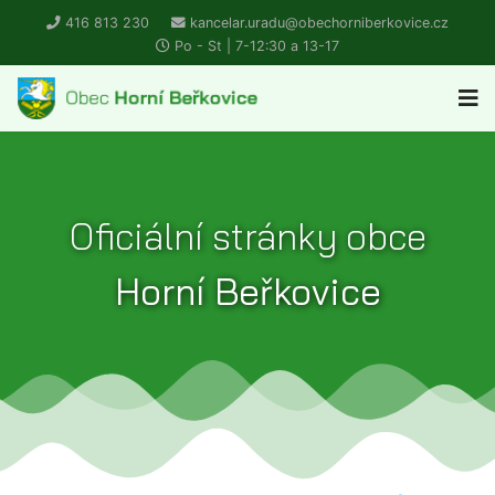
416 813 230
kancelar.uradu@obechorniberkovice.cz
Po - St | 7-12:30 a 13-17
Oficiální stránky obce
Horní Beřkovice