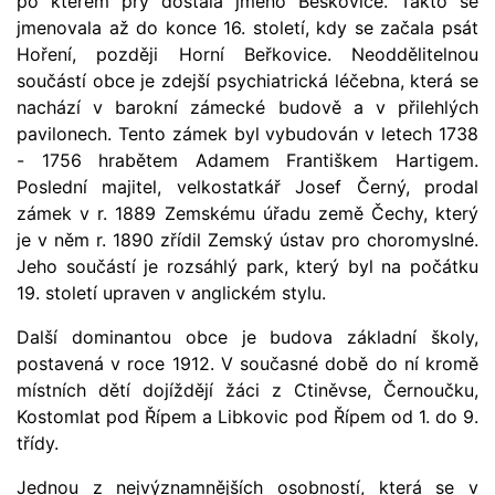
po kterém prý dostala jméno Beškovice. Takto se
jmenovala až do konce 16. století, kdy se začala psát
Hoření, později Horní Beřkovice. Neoddělitelnou
součástí obce je zdejší psychiatrická léčebna, která se
nachází v barokní zámecké budově a v přilehlých
pavilonech. Tento zámek byl vybudován v letech 1738
- 1756 hrabětem Adamem Františkem Hartigem.
Poslední majitel, velkostatkář Josef Černý, prodal
zámek v r. 1889 Zemskému úřadu země Čechy, který
je v něm r. 1890 zřídil Zemský ústav pro choromyslné.
Jeho součástí je rozsáhlý park, který byl na počátku
19. století upraven v anglickém stylu.
Další dominantou obce je budova základní školy,
postavená v roce 1912. V současné době do ní kromě
místních dětí dojíždějí žáci z Ctiněvse, Černoučku,
Kostomlat pod Řípem a Libkovic pod Řípem od 1. do 9.
třídy.
Jednou z nejvýznamnějších osobností, která se v