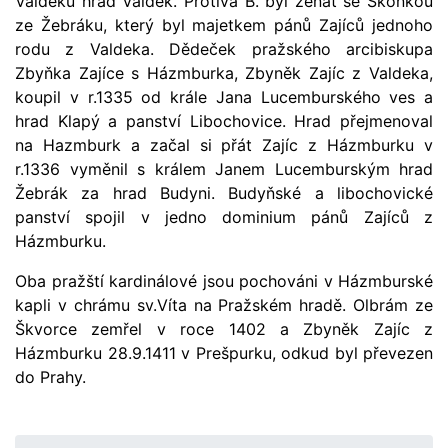
Valdeku hrad Valdek. Protiva B. byl ženat se Skonkou
ze Žebráku, který byl majetkem pánů Zajíců jednoho
rodu z Valdeka. Dědeček pražského arcibiskupa
Zbyňka Zajíce s Házmburka, Zbyněk Zajíc z Valdeka,
koupil v r.1335 od krále Jana Lucemburského ves a
hrad Klapý a panství Libochovice. Hrad přejmenoval
na Hazmburk a začal si přát Zajíc z Házmburku v
r.1336 vyměnil s králem Janem Lucemburským hrad
Žebrák za hrad Budyni. Budyňské a libochovické
panství spojil v jedno dominium pánů Zajíců z
Házmburku.
Oba pražští kardinálové jsou pochováni v Házmburské
kapli v chrámu sv.Víta na Pražském hradě. Olbrám ze
Škvorce zemřel v roce 1402 a Zbyněk Zajíc z
Házmburku 28.9.1411 v Prešpurku, odkud byl převezen
do Prahy.