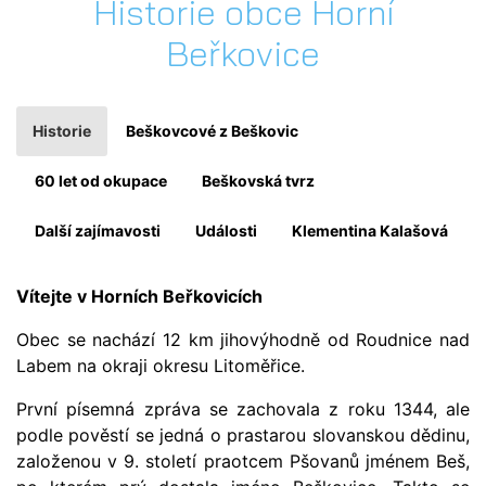
Historie obce Horní
Beřkovice
Historie
Beškovcové z Beškovic
60 let od okupace
Beškovská tvrz
Další zajímavosti
Události
Klementina Kalašová
Vítejte v Horních Beřkovicích
Obec se nachází 12 km jihovýhodně od Roudnice nad
Labem na okraji okresu Litoměřice.
První písemná zpráva se zachovala z roku 1344, ale
podle pověstí se jedná o prastarou slovanskou dědinu,
založenou v 9. století praotcem Pšovanů jménem Beš,