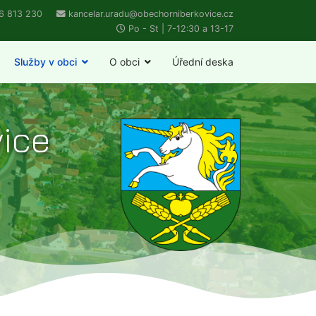
6 813 230
kancelar.uradu@obechorniberkovice.cz
Po - St | 7-12:30 a 13-17
Služby v obci
O obci
Úřední deska
vice