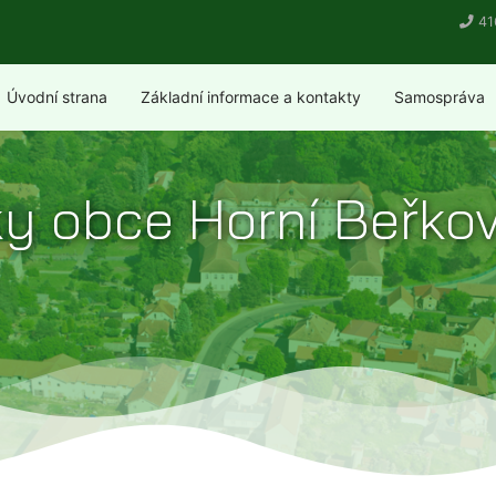
41
Úvodní strana
Základní informace a kontakty
Samospráva
nky obce Horní Beřko