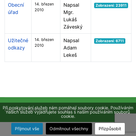
Obecní
14. březen
Napsal
Zobrazení: 23911
2010
úřad
Mgr.
Lukáš
Záveský
Užitečné
14. březen
Napsal
Zobrazení: 6711
2010
odkazy
Adam
Lekeš
Při poskytování služeb nám pomáhají soubory cookie. Používáním
Obec Horní Beřkovice |
Prohlášení o přístupnosti
|
login
našich služeb vyjadřujete souhlas s naším používáním souborů
cookie.
Přijmout vše
Odmítnout všechny
Přizpůsobit