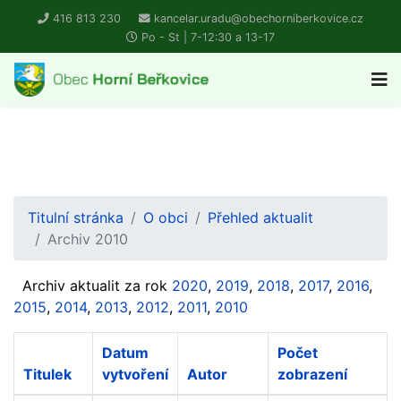
416 813 230
kancelar.uradu@obechorniberkovice.cz
Po - St | 7-12:30 a 13-17
Titulní stránka
O obci
Přehled aktualit
Archiv 2010
Archiv aktualit za rok
2020
,
2019
,
2018
,
2017
,
2016
,
2015
,
2014
,
2013
,
2012
,
2011
,
2010
Datum
Počet
Titulek
vytvoření
Autor
zobrazení