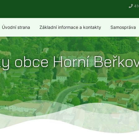
41
Úvodní strana
Základní informace a kontakty
Samospráva
nky obce Horní Beřko