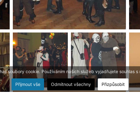
ají soubory cookie. Používáním našich služeb vyjadřujete souhlas s
Přijmout vše
Odmítnout všechny
Přizpůsobit