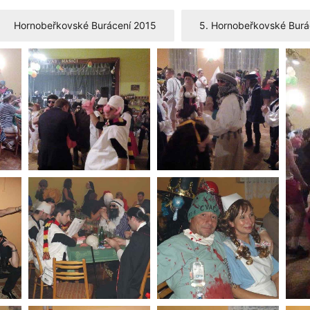
Hornobeřkovské Burácení 2015
5. Hornobeřkovské Burá