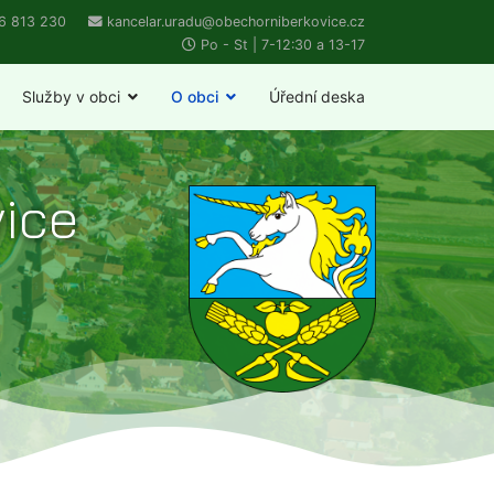
6 813 230
kancelar.uradu@obechorniberkovice.cz
Po - St | 7-12:30 a 13-17
Služby v obci
O obci
Úřední deska
vice