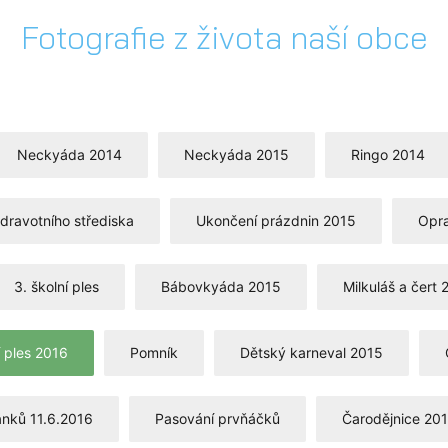
Fotografie z života naší obce
Neckyáda 2014
Neckyáda 2015
Ringo 2014
dravotního střediska
Ukončení prázdnin 2015
Opra
3. školní ples
Bábovkyáda 2015
Milkuláš a čert 
 ples 2016
Pomník
Dětský karneval 2015
ánků 11.6.2016
Pasování prvňáčků
Čarodějnice 20