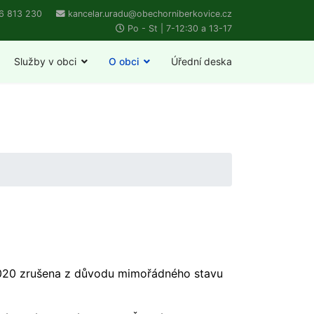
6 813 230
kancelar.uradu@obechorniberkovice.cz
Po - St | 7-12:30 a 13-17
Služby v obci
O obci
Úřední deska
a 2020 zrušena z důvodu mimořádného stavu