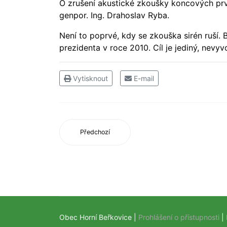
O zrušení akustické zkoušky koncových prv
genpor. Ing. Drahoslav Ryba.
Není to poprvé, kdy se zkouška sirén ruší.
prezidenta v roce 2010. Cíl je jediný, nevyv
Vytisknout
E-mail
Předchozí
Obec Horní Beřkovice |
Prohlášení o přístupnosti
|