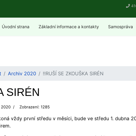
41
Úvodní strana
Základní informace a kontakty
Samospráva
t
Archiv 2020
‼️RUŠÍ SE ZKOUŠKA SIRÉN
A SIRÉN
n 2020
Zobrazení: 1285
e koná vždy první středu v měsíci, bude ve středu 1. dubn
irem.