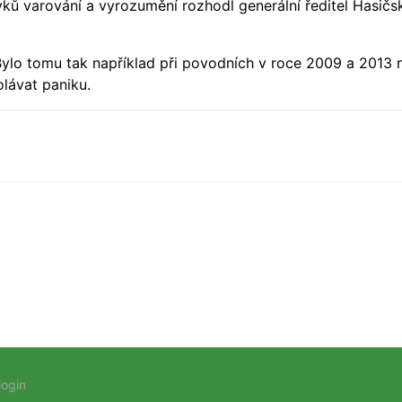
ků varování a vyrozumění rozhodl generální ředitel Hasič
 Bylo tomu tak například při povodních v roce 2009 a 2013
olávat paniku.
login