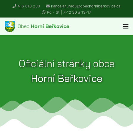
416 813 230
kancelar.uradu@obechorniberkovice.cz
Po - St | 7-12:30 a 13-17
Oficiální stránky obce
Horní Beřkovice