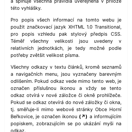
a splňuje všechna pravidla uveřejněná v příloze
této vyhlášky.
Pro popis všech informací na tomto webu je
použit značkovací jazyk XHTML 1.0 Transitional,
pro popis vzhledu pak stylový předpis CSS.
Téměř všechny velikosti jsou uvedeny v
relativních jednotkách, je tedy možné podle
potřeby zvětšit velikost písma.
Všechny odkazy v textu článků, kromě seznamů
a navigačních menu, jsou vyznačeny barevným
odlišením. Pokud odkaz vede mimo tento web, je
označen příslušnou ikonou a vždy se tento
odkaz otvírá v nové záložce či okně prohlížeče.
Pokud se odkaz otevírá do nové záložky či okna,
tj. směřuje-li mimo webové stránky Obce Horní
Beřkovice, je označen ikonou
(↗)
a informujícím
popiskem, zobrazujícím se po ukázání myši na
odkaz.