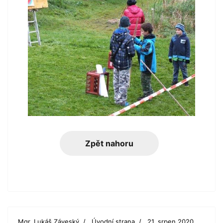
Zpět nahoru
Mgr. Lukáš Záveský
Úvodní strana
21. srpen 2020