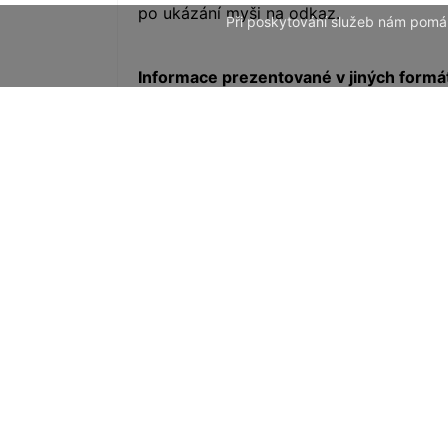
po ukázání myši na odkaz.
Při poskytování služeb nám pomáh
Informace prezentované v jiných formá
Na tomto webu jsou některé informace d
Dokumenty se mohou vyskytnout v těc
PDF - pro tento formát je volně ke
najdete na stránkách
www.pdfreade
DOC, XLS, PPT - společnost Microso
RTF - dokáže zobrazit a editovat v
ZIP - některé dokumenty mohou být
formát dekomprimovat.
Kontakt na správce webu
webmaster@ob
Vaše náměty, postřehy či informac
kancelar.uradu@pnhberkovice.cz
.