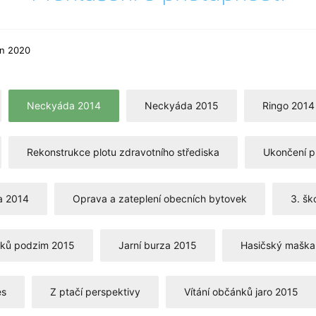
en 2020
Neckyáda 2014
Neckyáda 2015
Ringo 2014
Rekonstrukce plotu zdravotního střediska
Ukončení p
a 2014
Oprava a zateplení obecních bytovek
3. šk
nků podzim 2015
Jarní burza 2015
Hasičský maškar
es
Z ptačí perspektivy
Vítání občánků jaro 2015