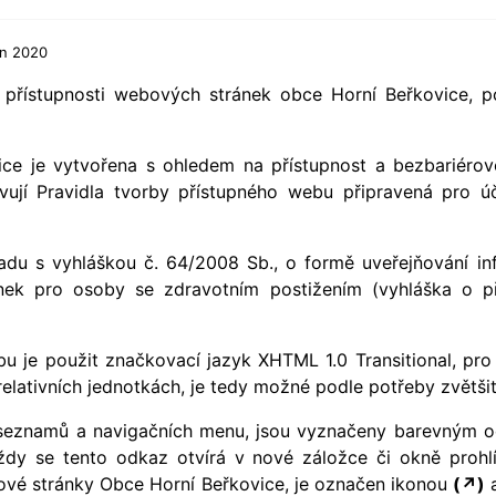
en 2020
 přístupnosti webových stránek obce Horní Beřkovice, p
e je vytvořena s ohledem na přístupnost a bezbariérovo
ovují Pravidla tvorby přístupného webu připravená pro 
adu s vyhláškou č. 64/2008 Sb., o formě uveřejňování in
ek pro osoby se zdravotním postižením (vyhláška o pří
u je použit značkovací jazyk XHTML 1.0 Transitional, pro
elativních jednotkách, je tedy možné podle potřeby zvětšit
 seznamů a navigačních menu, jsou vyznačeny barevným o
ždy se tento odkaz otvírá v nové záložce či okně proh
bové stránky Obce Horní Beřkovice, je označen ikonou
(↗)
a