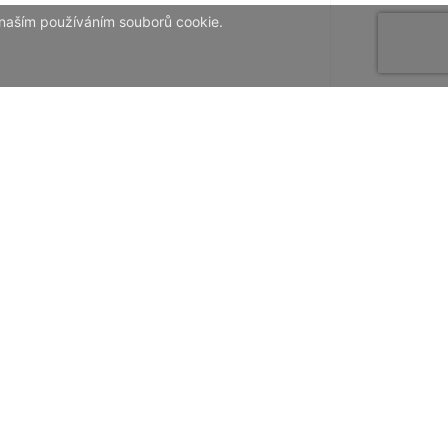
 naším používáním souborů cookie.
které z Open Standard prohlížečů, které
ení prohlížeče.
 množství programů, které dokážou tento
hoto webu, můžete poslat na adresu