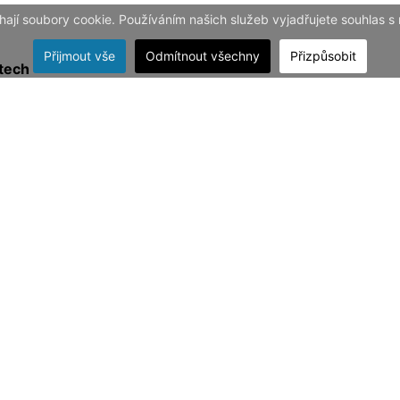
ají soubory cookie. Používáním našich služeb vyjadřujete souhlas s
Přijmout vše
Odmítnout všechny
Přizpůsobit
tech
ostupné v jiné než textové či hypertextové podobě.
hto formátech:
 stažení prohlížeč
Adobe Acrobat Reader (↗)
,
případně
ně
rs.org (↗)
.
ft poskytuje ke svým produktům řady Office volně ke staž
ětšina běžně používaných textových editorů.
 z důvodu velikosti komprimovány. na internetu je velké
echorniberkovice.cz
.
e o problémech, na které narazíte při používání to