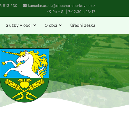
6 813 230
kancelar.uradu@obechorniberkovice.cz
Po - St | 7-12:30 a 13-17
Služby v obci
O obci
Úřední deska