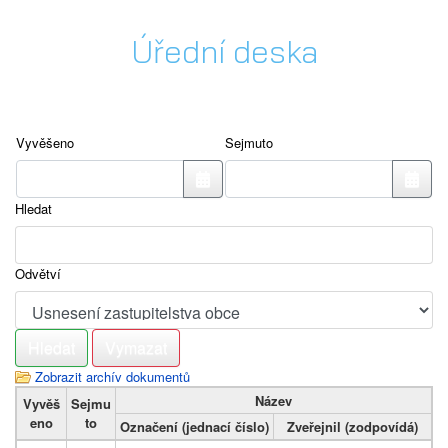
Úřední deska
Vyvěšeno
Sejmuto
Hledat
Odvětví
Zobrazit archív dokumentů
Název
Vyvěš
Sejmu
eno
to
Označení (jednací číslo)
Zveřejnil (zodpovídá)