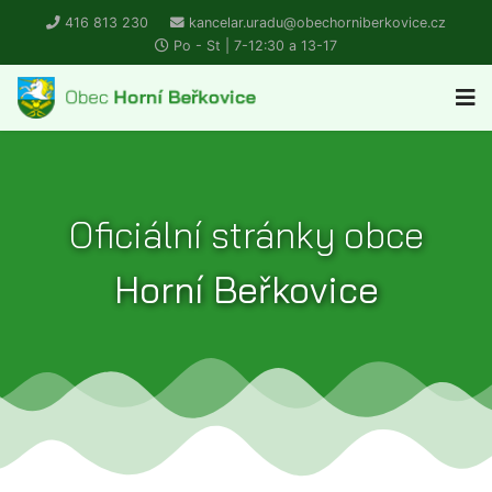
416 813 230
kancelar.uradu@obechorniberkovice.cz
Po - St | 7-12:30 a 13-17
Oficiální stránky obce
Horní Beřkovice