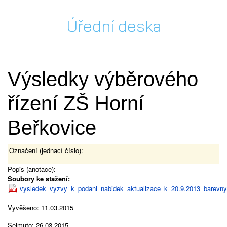
Úřední deska
Výsledky výběrového
řízení ZŠ Horní
Beřkovice
Označení (jednací číslo):
Popis (anotace):
Soubory ke stažení:
vysledek_vyzvy_k_podani_nabidek_aktualizace_k_20.9.2013_barevny
Vyvěšeno: 11.03.2015
Sejmuto: 26.03.2015