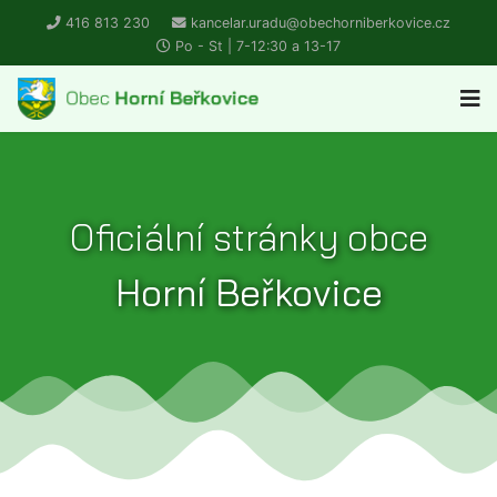
416 813 230
kancelar.uradu@obechorniberkovice.cz
Po - St | 7-12:30 a 13-17
Oficiální stránky obce
Horní Beřkovice