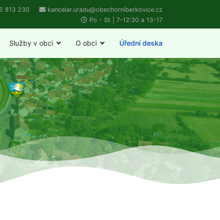
6 813 230
kancelar.uradu@obechorniberkovice.cz
Po - St | 7-12:30 a 13-17
Služby v obci
O obci
Úřední deska