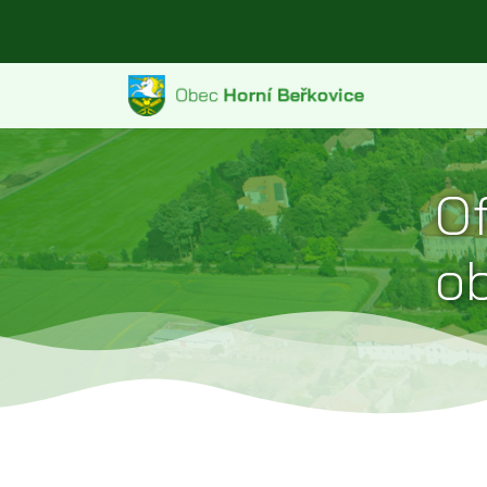
Of
ob