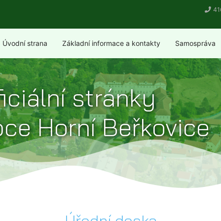
41
Úvodní strana
Základní informace a kontakty
Samospráva
iciální stránky
ce Horní Beřkovice
Úřední deska