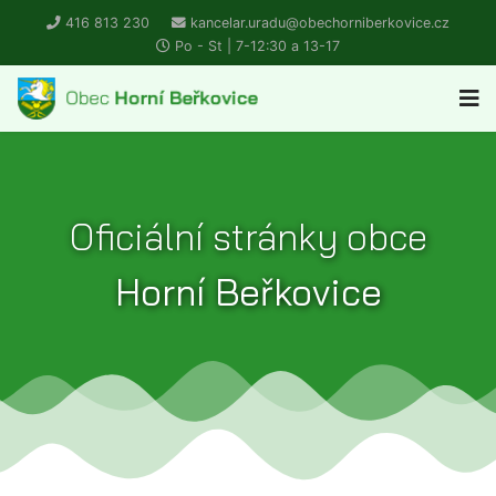
416 813 230
kancelar.uradu@obechorniberkovice.cz
Po - St | 7-12:30 a 13-17
Oficiální stránky obce
Horní Beřkovice