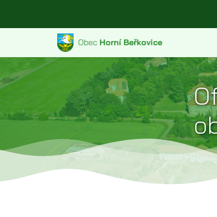
Of
ob