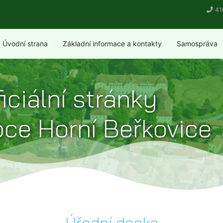
41
Úvodní strana
Základní informace a kontakty
Samospráva
iciální stránky
ce Horní Beřkovice
Úřední deska