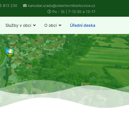
6 813 230
kancelar.uradu@obechorniberkovice.cz
Po - St | 7-12:30 a 13-17
Služby v obci
O obci
Úřední deska