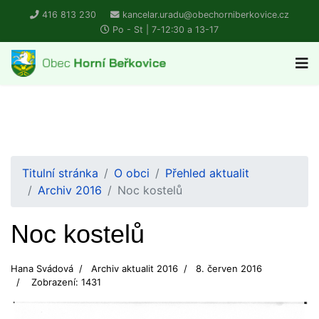
416 813 230
kancelar.uradu@obechorniberkovice.cz
Po - St | 7-12:30 a 13-17
Titulní stránka
O obci
Přehled aktualit
Archiv 2016
Noc kostelů
Noc kostelů
Hana Svádová
Archiv aktualit 2016
8. červen 2016
Zobrazení: 1431