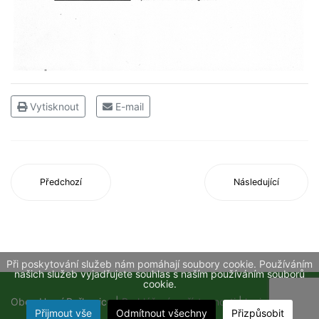
Vytisknout
E-mail
Předchozí
Následující
Při poskytování služeb nám pomáhají soubory cookie. Používáním
našich služeb vyjadřujete souhlas s naším používáním souborů
cookie.
Obec Horní Beřkovice |
Prohlášení o přístupnosti
|
login
Přijmout vše
Odmítnout všechny
Přizpůsobit