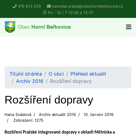
416 813 230
kancelar.uradu@obechorniberkovice.cz
Po - St | 7-12:30 a 13-17
Titulní stránka
O obci
Přehled aktualit
Archiv 2016
Rozšíření dopravy
Rozšíření dopravy
Hana Svádová
Archiv aktualit 2016
10. červen 2016
Zobrazení: 1275
Rozšíření Pražské integrované dopravy v oblasti Mělnicka a