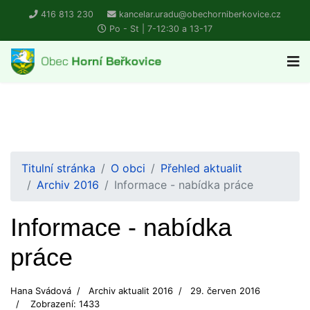
416 813 230
kancelar.uradu@obechorniberkovice.cz
Po - St | 7-12:30 a 13-17
Titulní stránka
O obci
Přehled aktualit
Archiv 2016
Informace - nabídka práce
Informace - nabídka
práce
Hana Svádová
Archiv aktualit 2016
29. červen 2016
Zobrazení: 1433