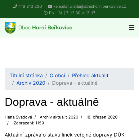
416 813 230
kancelar.uradu@obechorniberkovice.cz
Po - St | 7-12:30 a 13-17
Titulní stránka
O obci
Přehled aktualit
Archiv 2020
Doprava - aktuálně
Doprava - aktuálně
Hana Svádová
Archiv aktualit 2020
18. březen 2020
Zobrazení: 1159
Aktuální zpráva o stavu linek veřejné dopravy DÚK