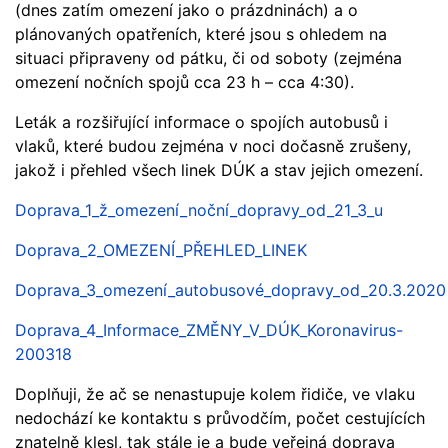
(dnes zatím omezení jako o prázdninách) a o
plánovaných opatřeních, které jsou s ohledem na
situaci připraveny od pátku, či od soboty (zejména
omezení nočních spojů cca 23 h – cca 4:30).
Leták a rozšiřující informace o spojích autobusů i
vlaků, které budou zejména v noci dočasně zrušeny,
jakož i přehled všech linek DÚK a stav jejich omezení.
Doprava_1_ž_omezení_noční_dopravy_od_21_3_u
Doprava_2_OMEZENÍ_PŘEHLED_LINEK
Doprava_3_omezení_autobusové_dopravy_od_20.3.2020
Doprava_4_Informace_ZMĚNY_V_DÚK_Koronavirus-
200318
Doplňuji, že ač se nenastupuje kolem řidiče, ve vlaku
nedochází ke kontaktu s průvodčím, počet cestujících
znatelně klesl, tak stále je a bude veřejná doprava